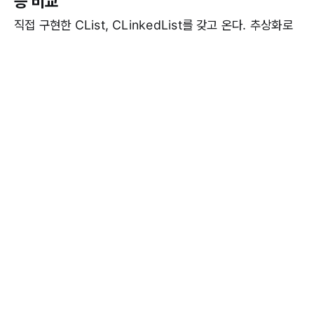
능 비교
직접 구현한 CList, CLinkedList를 갖고 온다. 추상화로
구현되어 있으므로 성능 측정 메소드를 만들어 ...
작성자 kiio
Jul 16, 2025
#JAVA
#ARRAYLIST
#LINKEDLIST
#FOUNDATION
#PROJECTJF
#OPTIMIZER
#COMPARISON
Java Abstract - 컴파일, 런타임 의존 관계
의존관계 종류는 컴파일 타임 의존관계와 런타임 의존관계
로 이루어져 있다. * Compile Time * 코 ...
작성자 kiio
Jul 16, 2025
#JAVA
#STRATEGY
#PATTERN
#STRATEGY PATTERN
#DESIGN
PATTERN
#OCP
#INTERFACE
#FOUNDATION
#PROJECTJF
#COMPILER
#RUNTIME
Java Abstract - 직접 구현한 연결, 배열 리
스트 의존관계 주입
만약 배열리스트로 수 많은 빅 데이터를 처리 용도로