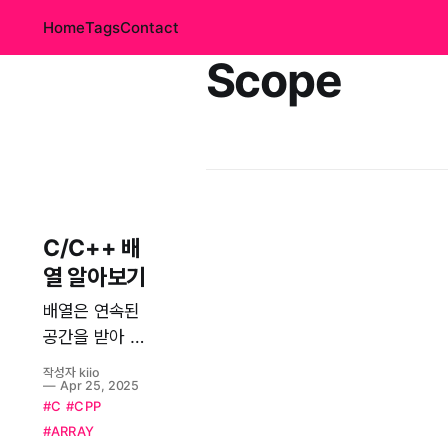
Home
Tags
Contact
Scope
C/C++ 배
열 알아보기
배열은 연속된
공간을 받아 사
용하는 데이터
작성자 kiio
이다. 배열 정의
Apr 25, 2025
#C
#CPP
하기 char, int,
#ARRAY
float 형 배열