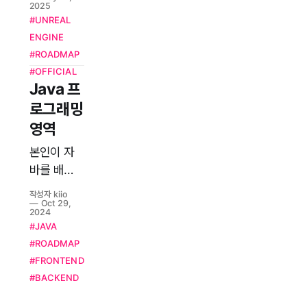
2025
윈모션에서
#UNREAL
카드 형태
ENGINE
로 보기 편
#ROADMAP
한 사이트
#OFFICIAL
Java 프
가 있다. 오
피셜 사이
로그래밍
트이므로
영역
안전 ...
본인이 자
바를 배우
게된 경로
작성자 kiio
는 우연히
Oct 29,
2024
마인크래프
#JAVA
트 자체서
#ROADMAP
버 구축하
#FRONTEND
다 자바를
#BACKEND
배우게 되