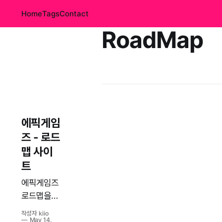
Home
Tags
Contact
RoadMap
에픽게임
즈 - 로드
맵 사이
트
에픽게임즈
로드맵을
언리얼 엔
작성자 kiio
진 또는 트
May 14,