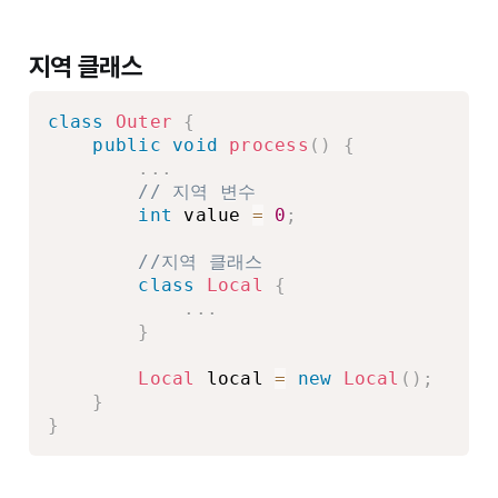
지역 클래스
class
Outer
{
public
void
process
(
)
{
.
.
.
// 지역 변수
int
 value 
=
0
;
//지역 클래스
class
Local
{
.
.
.
}
Local
 local 
=
new
Local
(
)
;
}
}