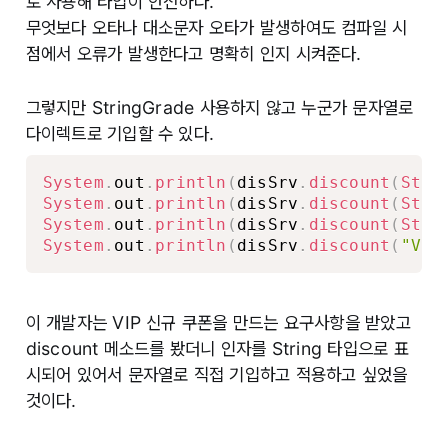
로 사용해 타입이 안전하다.
무엇보다 오타나 대소문자 오타가 발생하여도 컴파일 시
점에서 오류가 발생한다고 명확히 인지 시켜준다.
그렇지만 StringGrade 사용하지 않고 누군가 문자열로
다이렉트로 기입할 수 있다.
System
.
out
.
println
(
disSrv
.
discount
(
Stri
System
.
out
.
println
(
disSrv
.
discount
(
Stri
System
.
out
.
println
(
disSrv
.
discount
(
Stri
System
.
out
.
println
(
disSrv
.
discount
(
"VIP
이 개발자는 VIP 신규 쿠폰을 만드는 요구사항을 받았고
discount 메소드를 봤더니 인자를 String 타입으로 표
시되어 있어서 문자열로 직접 기입하고 적용하고 싶었을
것이다.