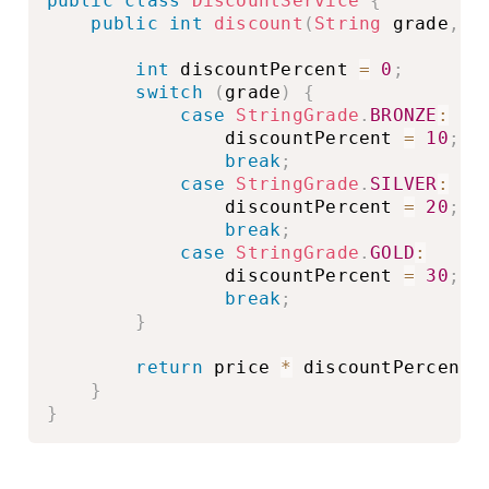
public
class
DiscountService
{
public
int
discount
(
String
 grade
,
i
int
 discountPercent 
=
0
;
switch
(
grade
)
{
case
StringGrade
.
BRONZE
:
                discountPercent 
=
10
;
break
;
case
StringGrade
.
SILVER
:
                discountPercent 
=
20
;
break
;
case
StringGrade
.
GOLD
:
                discountPercent 
=
30
;
break
;
}
return
 price 
*
 discountPercent 
}
}