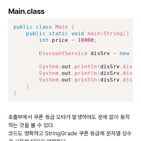
Main.class
public
class
Main
{
public
static
void
main
(
String
[
]
 ar
int
 price 
=
10000
;
DiscountService
 disSrv 
=
new
Di
System
.
out
.
println
(
disSrv
.
disco
System
.
out
.
println
(
disSrv
.
disco
System
.
out
.
println
(
disSrv
.
disco
}
}
호출부에서 쿠폰 등급 오타가 발생하여도 문제 없이 동작
하는 것을 볼 수 있다.
코드도 명확하고 StringGrade 쿠폰 등급에 문자열 상수